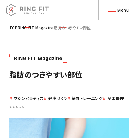
Menu
TOP
RING FIT Magazine
脂肪のつきやすい部位
Top Page
トップページ
About
R
I
N
G
F
I
T
M
a
g
a
z
i
n
e
私たちについて
脂肪のつきやすい部位
Training
トレーニングについて
＃
マシンピラティス
＃
健康づくり
＃
筋肉トレーニング
＃
食事管理
2025.5.6
筋力トレーニング
コンディショニング
ピラティス
ストレッチ
目標管理・食事管理
アフターサポート