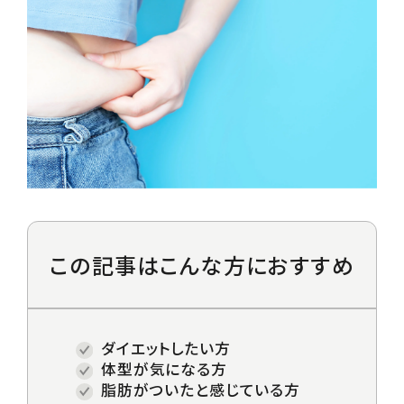
Price/Plan
料金プラン
Guide
入会の流れ / FAQ
Case Study
お客様レビュー
この記事は
こんな方におすすめ
Blog
RING FITマガジン
ダイエットしたい方
体型が気になる方
Contact
脂肪がついたと感じている方