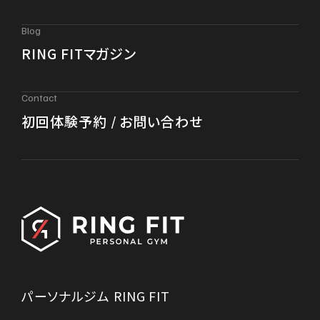
Blog
RING FITマガジン
Contact
初回体験予約 / お問い合わせ
パーソナルジム RING FIT
〒910-0016 福井県福井市大宮6丁目15-26
DonDoビル （C・D号室）
Google Map
営業時間 / 9：00-23：00
定休日 / 不定休
パーソナルジム RING FIT
TEL /
090-8096-0539