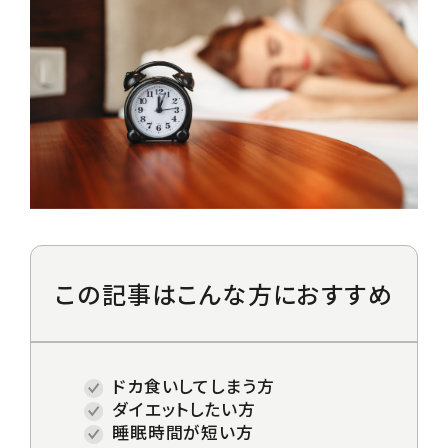
Price/Plan
料金プラン
Guide
入会の流れ / FAQ
Case Study
お客様レビュー
この記事は
こんな方におすすめ
Blog
RING FITマガジン
ドカ食いしてしまう方
ダイエットしたい方
Contact
睡眠時間が短い方