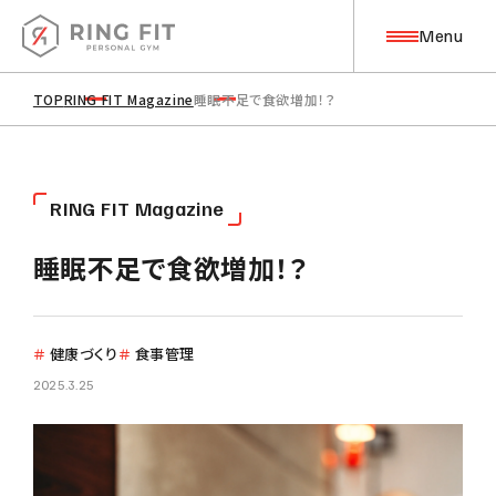
Menu
TOP
RING FIT Magazine
睡眠不足で食欲増加！？
Top Page
トップページ
About
R
I
N
G
F
I
T
M
a
g
a
z
i
n
e
私たちについて
睡眠不足で食欲増加！？
Training
トレーニングについて
＃
健康づくり
＃
食事管理
2025.3.25
筋力トレーニング
コンディショニング
ピラティス
ストレッチ
目標管理・食事管理
アフターサポート