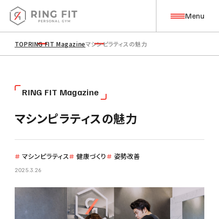
Menu
TOP
RING FIT Magazine
マシンピラティスの魅力
Top Page
トップページ
About
R
I
N
G
F
I
T
M
a
g
a
z
i
n
e
私たちについて
マシンピラティスの魅力
Training
トレーニングについて
＃
マシンピラティス
＃
健康づくり
＃
姿勢改善
2025.3.26
筋力トレーニング
コンディショニング
ピラティス
ストレッチ
目標管理・食事管理
アフターサポート