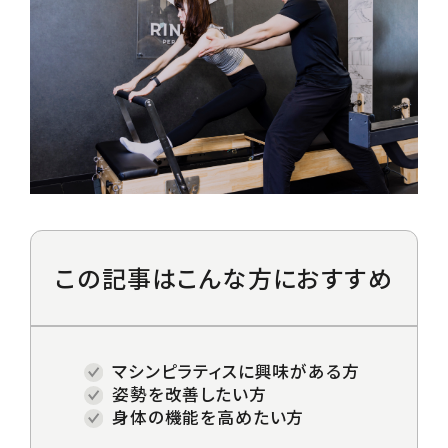
Price/Plan
料金プラン
Guide
入会の流れ / FAQ
Case Study
お客様レビュー
この記事は
こんな方におすすめ
Blog
RING FITマガジン
マシンピラティスに興味がある方
姿勢を改善したい方
身体の機能を高めたい方
Contact