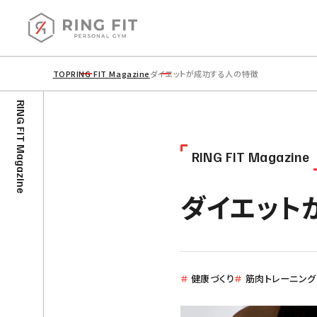
TOP
RING FIT Magazine
ダイエットが成功する人の特徴
RING FIT Magazine
R
I
N
G
F
I
T
M
a
g
a
z
i
n
e
ダイエット
パーソナルジム RING FIT
〒910-0016 福井県福井市大宮6丁目15-26
DonDoビル （C・D号室）
＃
健康づくり
＃
筋肉トレーニング
Google Map
営業時間 / 9：00-23：00
定休日 / 不定休