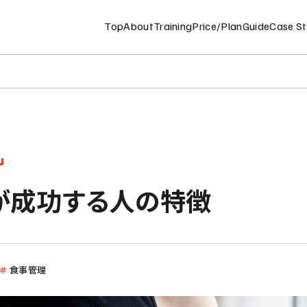
Top
About
Training
Price/Plan
Guide
Case S
Top Page
トップページ
About
が成功する人の特徴
私たちについて
Training
トレーニングについて
筋力トレーニング
＃
食事管理
コンディショニング
ピラティス
ストレッチ
目標管理・食事管理