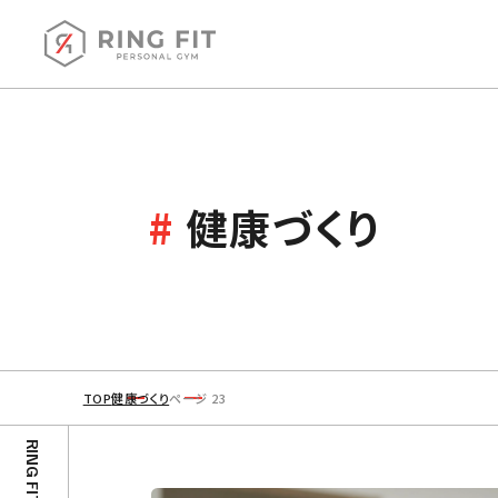
#
健康づくり
パーソナルジム RING FIT
TOP
健康づくり
ページ 23
〒910-0016 福井県福井市大宮6丁目15-26
DonDoビル （C・D号室）
Google Map
営業時間 / 9：00-23：00
定休日 / 不定休