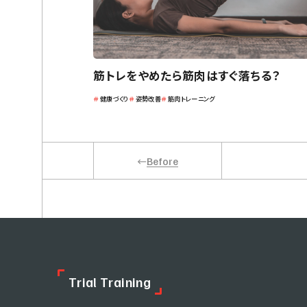
筋トレをやめたら筋肉はすぐ落ちる？
＃
健康づくり
＃
姿勢改善
＃
筋肉トレーニング
Before
T
r
i
a
l
T
r
a
i
n
i
n
g