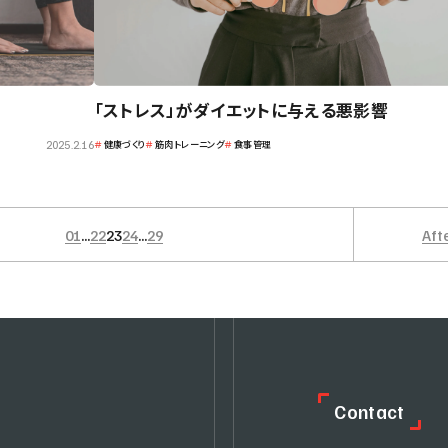
「ストレス」がダイエットに与える悪影響
＃
健康づくり
＃
筋肉トレーニング
＃
食事管理
2025.2.16
01
...
22
23
24
...
29
Aft
C
o
n
t
a
c
t