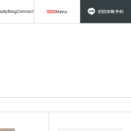
tudy
Blog
Contact
Menu
初回体験予約
Price/Plan
料金プラン
Guide
入会の流れ / FAQ
Case Study
お客様レビュー
Blog
RING FITマガジン