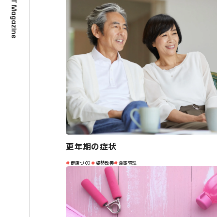
RING FIT Magazine
TEL /
090-8096-0539
© 2024 RING FIT
更年期の症状
＃
健康づくり
＃
姿勢改善
＃
食事管理