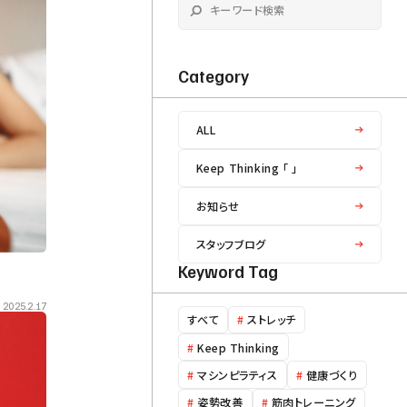
Contact
初回体験予約 / お問い合わせ
Category
ALL
Keep Thinking 「 」
お知らせ
スタッフブログ
Keyword Tag
2025.2.17
すべて
#
ストレッチ
#
Keep Thinking
#
マシンピラティス
#
健康づくり
#
姿勢改善
#
筋肉トレーニング