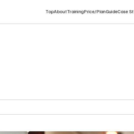
Top
About
Training
Price/Plan
Guide
Case S
Top Page
トップページ
About
私たちについて
Training
トレーニングについて
筋力トレーニング
コンディショニング
ピラティス
ストレッチ
目標管理・食事管理