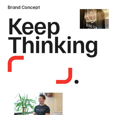
います。
生が好転していきました。そして、「フィットネスを通し
B
r
a
n
d
C
o
n
c
e
p
t
私は石川県の能登町出身で、令和6年の元旦に実家が
て、より多くの方に幸せになってもらいたい」という想い
Price/Plan
被災しました。家族は無事でしたが家は住めなくなり
ダイエットはもちろん、最近では、姿勢の歪みから来る
で、トレーナーになりました。
料金プラン
ました。人生には限りがあります。健康に気をつけてい
身体の不調を感じている方が多いように思います。
ても突然病気になることもあれば、自然災害に巻き込
不調がなくなることで毎日が健やかになる喜びを実感
お客様の「身体と心の悩み」にどこまでも向き合う覚悟
Guide
まれることもあります。来てくださるお客様の時間も有
していただき、そこから、運動の大切さを知ってもらえた
はできています。トレーニングやダイエットを共に乗り越
入会の流れ / FAQ
限です。RING FITに関わる全ての方の時間を尊重する
らと思います。
え「一緒に理想の自分」を目指していきましょう！
ことをお約束します。
そして、より多くの人にそれを伝えていきます！
Case Study
「パーソナルトレーニング」は最後は人対人のサービス
お客様レビュー
です。今ある身体の悩みや健康への不安などに対し、ス
タッフ一同誠心誠意全力で向き合い、誠実に対応する
Blog
ことこそ、最善の結果へ導けると考えてます！
RING FITマガジン
不安点やご不明点などありましたらお気軽にお問い合
わせ下さい！
Contact
皆様のご来店ここよりお待ちしております！