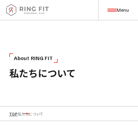
Close
Close
Close
Menu
Top Page
トップページ
代表トレーナー
トレーナー
トレーナー
About
A
b
o
u
t
R
I
N
G
F
I
T
皆月 諒
義岡 征二郎
大間 陽生
私たちについて
私たちについて
Minazuki Ryo
Haruki Oma
Seiziro Yoshioka
Training
トレーニングについて
RING FITでは、「鍛える」だけでなく、コンディショニン
トレーニングは小学校の高学年から始め、本格的始め
海が見える越前町出身で、男三兄弟の長男です。
グやピラティスマシン、ストレッチなどを取り入れた「整
たのは高校卒業後、スポーツの専門学校の時期で、益々
筋力トレーニング
コンディショニング
TOP
私たちについて
える」という点に力を入れています。また、食事管理や目
のめり込んでいきました。
“自分を変えたい“
ピラティス
標管理など、ダイエットや健康指導に対するサポートも
食べるのが好きで、太りやすいので、ダイエットなどで悩
と思ったことがきっかけで、僕はトレーニングを始めま
ストレッチ
目標管理・食事管理
手厚く行なっております。
むお客様に寄り添い、運動の楽しさも伝えられたらと思
した！フィットネスによって身体だけでなく心も変わり人
アフターサポート