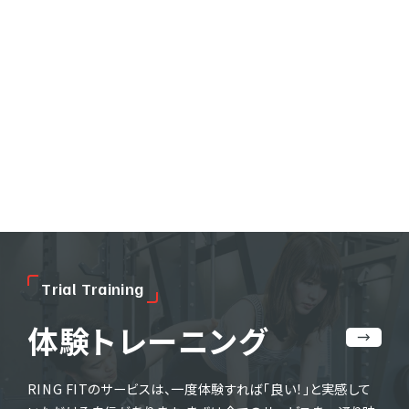
T
r
i
a
l
T
r
a
i
n
i
n
g
体験トレーニング
RING FITのサービスは、一度体験すれば「良い！」と実感して