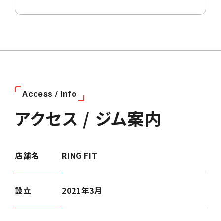
A
c
c
e
s
s
/
I
n
f
o
アクセス / ジム案内
店舗名
RING FIT
設立
2021年3月