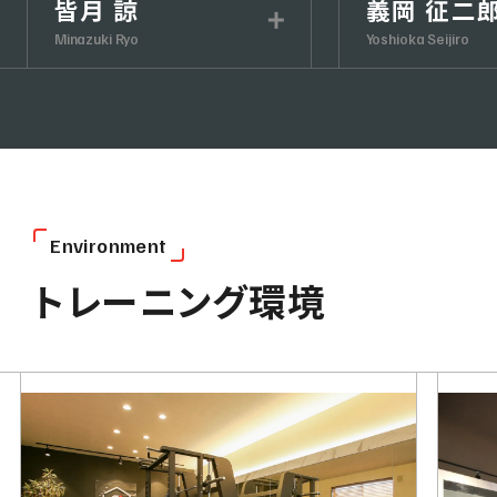
皆月 諒
義岡 征二
Minazuki Ryo
Yoshioka Seijiro
E
n
v
i
r
o
n
m
e
n
t
トレーニング環境